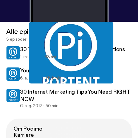
Alle episoder
3 episoder
30 Tips to Create Awesome Presentations
1. mar. 2013
58 min
Your Social Media Routine
6. aug. 2012
1 h 2 min
30 Internet Marketing Tips You Need RIGHT NOW
Portent Internet Marketing Podcast
30 Internet Marketing Tips You Need RIGHT
NOW
6. aug. 2012
50 min
Om Podimo
Karriere