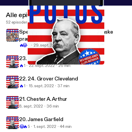
Alle episoder
52 episoder
Special: De største taler af amerikanske
præsidenter
🔥
😂
4
29. sept. 2022
42 min
23. Benjamin Harrison
🔥
1
22. sept. 2022
26 min
22. 24. Grover Cleveland
POTUS
22. 24. Grover Cleveland
🔥
1
15. sept. 2022
37 min
21. Chester A. Arthur
8. sept. 2022
36 min
20. James Garfield
😂
🔥
5
1. sept. 2022
44 min