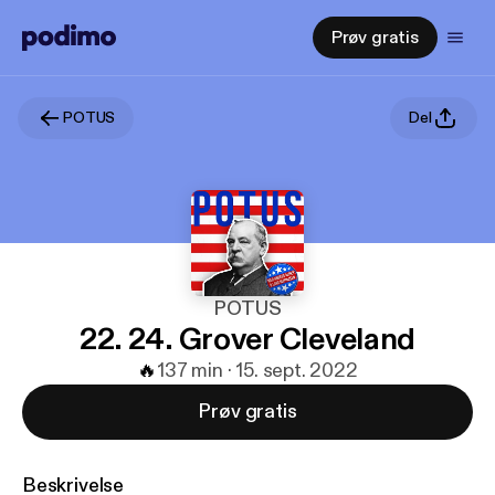
Prøv gratis
POTUS
Del
POTUS
22. 24. Grover Cleveland
🔥
1
37 min · 15. sept. 2022
Prøv gratis
Beskrivelse