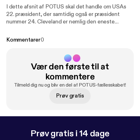
I dette afsnit af POTUS skal det handle om USAs
22. præsident, der samtidig også er præsident
nummer 24. Cleveland er nemlig den eneste
præsident indtil nu, der har siddet i embedet i to
separate præsidentperioder. En hård negl betegnes
Kommentarer
0
han som og en mand der var opsat på at komme den
udbredte korruption livs der især prægede hans
eget Demokratiske parti i disse år. Han var også en
Vær den første til at
mand, der i sin anden embedsperiode stod bag et
helt usædvanligt forsvindingsnummer. Den historie
kommentere
og meget mere kan du høre om, når POTUS studiet
Tilmeld dig nu og bliv en del af POTUS-fællesskabet!
får besøg af forfatter og historiker Rasmus
Prøv gratis
Dahlberg til at fortælle historien om Grover
Cleveland.
Prøv gratis i 14 dage