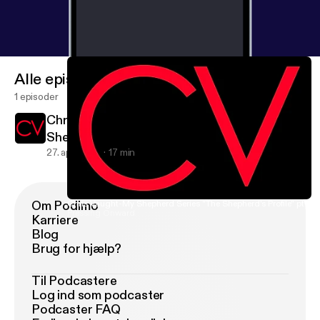
Alle episoder
1 episoder
Chris Vaught-My Shepherd Series "The
Shepherd's Profile" pt 2
27. apr. 2016
17 min
Om Podimo
Chris Vaught-My Shepherd Series "The Shepherd's Profile" pt 2
Pressing Onward
Karriere
Blog
Brug for hjælp?
Til Podcastere
Log ind som podcaster
Podcaster FAQ