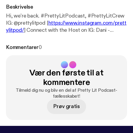
Beskrivelse
Hi, we're back. #PrettyLitPodcast, #PrettyLitCrew
IG: @prettylitpod [
https://www.instagram.com/prett
ylitpod/
] Connect with the Host on IG: Dani -
@DaniNicki95 [
https://www.instagram.com/DaniNi
cki95/
] Breezy - @_Frecklesssss [
https://www.insta
Kommentarer
0
gram.com/_Frecklesssss/
] Brittany Shontel -
@BrittanyShontel [
https://www.instagram.com/Britt
anyShontel/
] Support the show [
https://www.patreo
Vær den første til at
n.com/prettylitpodcast
] (
https://www.patreon.com/
prettylitpodcast
) Support the show [
https://www.pa
kommentere
treon.com/prettylitpodcast
] (
https://www.patreon.c
Tilmeld dig nu og bliv en del af Pretty Lit Podcast-
om/prettylitpodcast
)
fællesskabet!
Prøv gratis