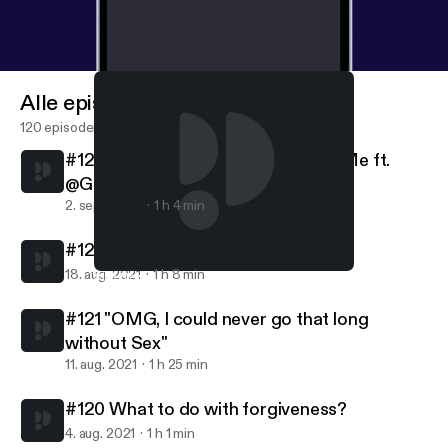
Alle episoder
120 episoder
#123 Embracing everything about Me ft.
@Gevonchai
2. sept. 2021
1 h 4 min
#122 Friendships are Relationships
18. aug. 2021
1 h 8 min
#119 New Episode, New Beginnings
Pretty Lit Podcast
#121 "OMG, I could never go that long
without Sex"
11. aug. 2021
1 h 25 min
#120 What to do with forgiveness?
4. aug. 2021
1 h 1 min