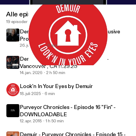
Alle episoder
19 episoder
Demuir - Be The Summer Treat (Exclusive
Promo)
26. juni 2026
6 min
Demuir - Live at Vantek Warehouse -
Vancouver , CA 11.29.25
Look'n In Your Eyes by Demuir
Purveyor Chronicles with Demuir
14. jan. 2026
2 h 50 min
Look'n In Your Eyes by Demuir
18. juli 2025
6 min
Purveyor Chronicles - Episode 16 "Fin" -
DOWNLOADABLE
12. apr. 2018
1 h 50 min
Demuir - Purveyor Chronicles - Episode 15 -