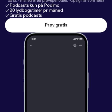
99 kr. / måned efter prøveperioden.
·
Opsig når som helst
Podcasts kun på Podimo
20 lydbogstimer pr. måned
Gratis podcasts
Prøv gratis