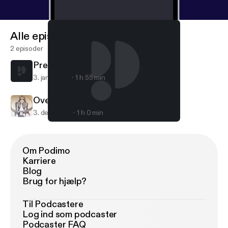
Alle episoder
2 episoder
Predisposition to Addiction
3. jan. 2020
1 h 55 min
Overcoming Adversity
3. dec. 2018
1 h 0 min
Predisposition to Addiction
Recovery Roots
Om Podimo
Karriere
Blog
Brug for hjælp?
Til Podcastere
Log ind som podcaster
Podcaster FAQ