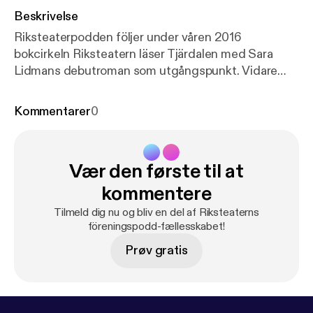
Beskrivelse
Riksteaterpodden följer under våren 2016
bokcirkeln Riksteatern läser Tjärdalen med Sara
Lidmans debutroman som utgångspunkt. Vidare
information: www.tjardalen.riksteatern.se.
Kommentarer
0
Vær den første til at
kommentere
Tilmeld dig nu og bliv en del af Riksteaterns
föreningspodd-fællesskabet!
Prøv gratis