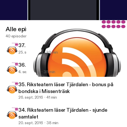
Alle episoder
40 episoder
37. Riksteatern läser Maken - andra samtalet
25. sept. 2017
39 min
36. Riksteatern läser Maken - första samtalet
4. sept. 2017
35 min
35. Riksteatern läser Tjärdalen - bonus på bondska i Missenträsk
Riksteaterns föreningspodd
35. Riksteatern läser Tjärdalen - bonus på
bondska i Missenträsk
26. sept. 2016
41 min
34. Riksteatern läser Tjärdalen - sjunde
samtalet
20. sept. 2016
38 min