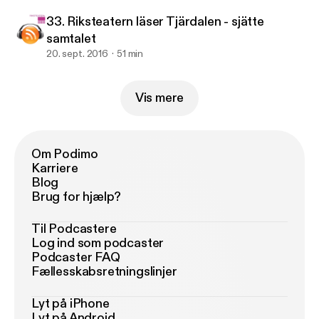
33. Riksteatern läser Tjärdalen - sjätte
samtalet
20. sept. 2016
51 min
Vis mere
Om Podimo
Karriere
Blog
Brug for hjælp?
Til Podcastere
Log ind som podcaster
Podcaster FAQ
Fællesskabsretningslinjer
Lyt på iPhone
Lyt på Android