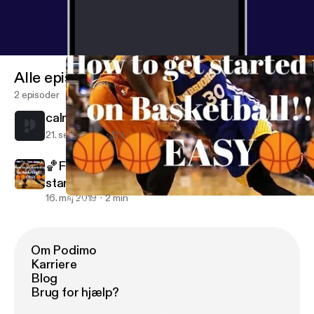
Alle episoder
2 episoder
calm
21. sept. 2021
11 s
🏀Five quick and easy tips on how to get
started up on Basketball!🏀👌
16. maj 2019
2 min
🏀Five quick and easy tips on how to get started up on Basketbal
Rosemary's podcasts
Om Podimo
Karriere
Blog
Brug for hjælp?