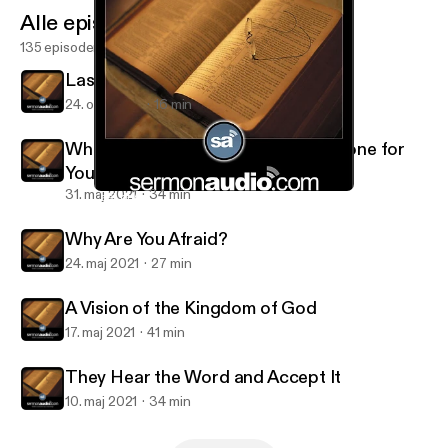
Alle episoder
135 episoder
Last of All and Servant of All
24. okt. 2021
16 min
What Great Things the Lord Has Done for
You
31. maj 2021
34 min
Last of All and Servant of All
Salt and Light Reformed Presbyterian Church
Why Are You Afraid?
24. maj 2021
27 min
A Vision of the Kingdom of God
17. maj 2021
41 min
They Hear the Word and Accept It
10. maj 2021
34 min