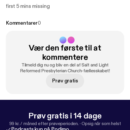
first 5 mins missing
Kommentarer
0
Vær den første til at
kommentere
Tilmeld dig nu og bliv en del af Salt and Light
Reformed Presbyterian Church-fællesskabet!
Prøv gratis
Prøv gratis i 14 dage
99 kr. / måned efter prøveperioden.
·
Opsig når som helst
Podcasts kun på Podimo