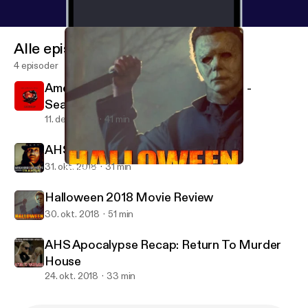
Alle episoder
4 episoder
American Horror Story : Apocalypse -
Season Recap
11. dec. 2018
41 min
AHS Apocalypse Recap: Traitor
31. okt. 2018
31 min
Halloween 2018 Movie Review
Shock and Odd
Halloween 2018 Movie Review
30. okt. 2018
51 min
AHS Apocalypse Recap: Return To Murder
House
24. okt. 2018
33 min