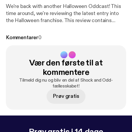
We're back with another Halloween Oddcast! This
time around, we're reviewing the latest entry into
the Halloween franchise. This review contains
spoilers, so be aware of that! Music by Myuu &
CO.AG
Kommentarer
0
Vær den første til at
kommentere
Tilmeld dig nu og bliv en del af Shock and Odd-
fællesskabet!
Prøv gratis
Prøv gratis i 14 dage