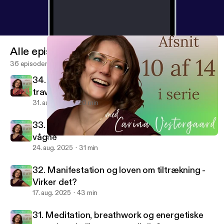
Alle episoder
36 episoder
34. Hvordan integrerer man spiritualitet i en
travl hverdag
31. aug. 2025
20 min
33. Det spirituelle ego - Når vi tror vi er
vågne
30. Krystaller i hverdagen: Din kontakt, din intuition, din energi
Skabsspirituel
24. aug. 2025
31 min
32. Manifestation og loven om tiltrækning -
Virker det?
17. aug. 2025
43 min
31. Meditation, breathwork og energetiske