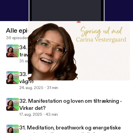
Alle episoder
36 episoder
34. Hvordan integrerer man spiritualitet i en
travl hverdag
31. aug. 2025
20 min
33. Det spirituelle ego - Når vi tror vi er
vågne
1. Velkommen til Skabsspirituel og Carina Vestergaards Univers
Skabsspirituel
24. aug. 2025
31 min
32. Manifestation og loven om tiltrækning -
Virker det?
17. aug. 2025
43 min
31. Meditation, breathwork og energetiske