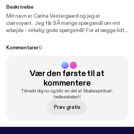
Beskrivelse
Mit navn er Carina Vestergaard og jeg er
clairvoyant. Jeg får SÅ mange spørgsmål om mit
arbejde - virkelig gode spørgsmål! For at lægge lidt
hårdt ud med podcasten Skabsspirituel, har jeg
ladet mig interviewe af min kære søster - Pernille
Kommentarer
0
Vang. I denne episode lærer du dermed mig ret
godt at kende. Hvad er min baggrund, hvad er det
jeg tror på og hvorfor? Facebookgruppen jeg
Vær den første til at
omtaler i podcasten er den der er linket til lige her:
h
ttps://www.facebook.com/groups/carinavestergaar
kommentere
d
Tilmeld dig nu og bliv en del af Skabsspirituel-
fællesskabet!
Prøv gratis