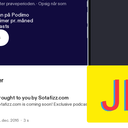
fter prøveperioden.
·
Opsig når som
un på Podimo
imer pr. måned
asts
s
er
rought to you by Sotafizz.com
tafizz.com is coming soon! Exclusive podcasts and web series are
. dec. 2016
3 s
Brought to you by Sotafi