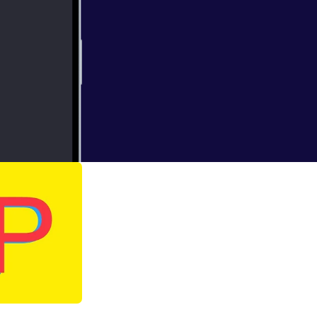
 on its way!
zz.com