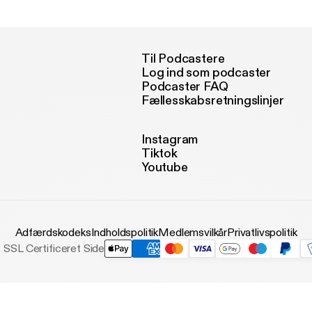
Sotafizz
Til Podcastere
Log ind som podcaster
Podcaster FAQ
Fællesskabsretningslinjer
Instagram
Tiktok
Youtube
Adfærdskodeks
Indholdspolitik
Medlemsvilkår
Privatlivspolitik
SSL Certificeret Side