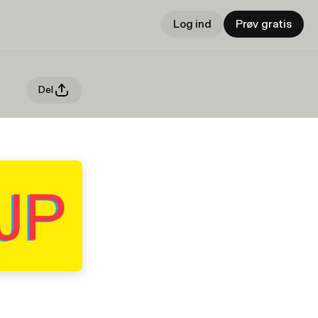
Log ind
Prøv gratis
Del