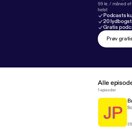
99 kr. / måned e
helst
Podcasts k
20 lydbogst
Gratis podc
Prøv grati
Alle episod
1 episoder
B
So
28