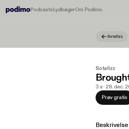
Podcasts
Lydbøger
Om Podimo
Sotafizz
Sotafizz
Brought
3 s · 28. dec. 
Prøv gratis
Beskrivelse