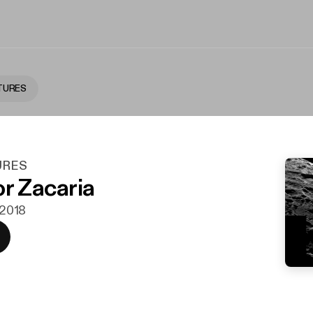
TURES
URES
or Zacaria
. 2018