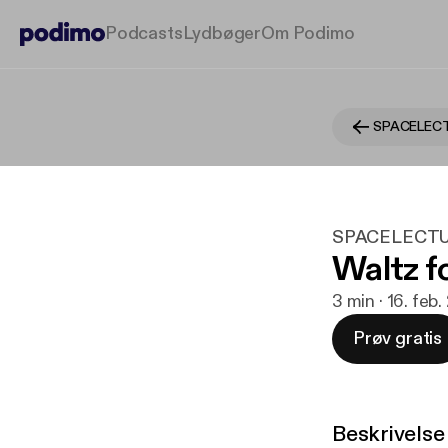
Podcasts
Lydbøger
Om Podimo
SPACELEC
SPACELECT
Waltz f
3 min · 16. feb
Prøv gratis
Beskrivelse