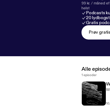
99 kr. / måned e
helst
Podcasts k
20 lydbogst
Gratis podc
Prøv grati
Alle episod
1 episoder
W
Wa
16