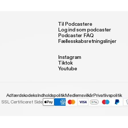
SPACELECTURES
Til Podcastere
Log ind som podcaster
Podcaster FAQ
Fællesskabsretningslinjer
Instagram
Tiktok
Youtube
Adfærdskodeks
Indholdspolitik
Medlemsvilkår
Privatlivspolitik
SSL Certificeret Side