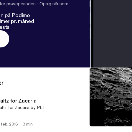
fter prøveperioden.
·
Opsig når som
un på Podimo
imer pr. måned
asts
s
er
altz for Zacaria
ltz for Zacaria by PLI
. feb. 2018
3 min
Waltz for Zacaria