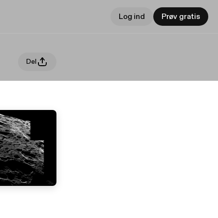
Log ind
Prøv gratis
Del