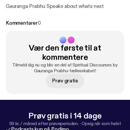
Gauranga Prabhu Speaks about whats next
Kommentarer
0
Vær den første til at
kommentere
Tilmeld dig nu og bliv en del af Spiritual Discourses by
Gauranga Prabhu-fællesskabet!
Prøv gratis
Prøv gratis i 14 dage
99 kr. / måned efter prøveperioden.
·
Opsig når som helst
Podcasts kun på Podimo