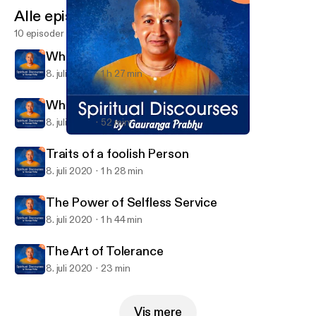
Alle episoder
10 episoder
When Good Fortune Arises
8. juli 2020
1 h 27 min
Whats Next
8. juli 2020
52 min
Whats Next
Spiritual Discourses by Gauranga Prabhu
Traits of a foolish Person
8. juli 2020
1 h 28 min
The Power of Selfless Service
8. juli 2020
1 h 44 min
The Art of Tolerance
8. juli 2020
23 min
Vis mere