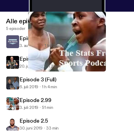
Alle episoder
5 episoder
Episode 6
3. aug. 2019
1 h 20 min
Episode 4
20. juli 2019
2 h 2 min
Episode 2.99
Stats Free Sports Podcast
Episode 3 (Full)
6. juli 2019
1 h 4 min
Episode 2.99
3. juli 2019
51 min
Episode 2.5
30. juni 2019
33 min