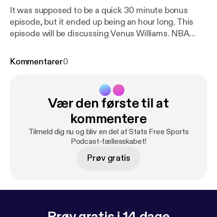
It was supposed to be a quick 30 minute bonus
episode, but it ended up being an hour long. This
episode will be discussing Venus Williams. NBA
Free Agency/Kawhi Leonard prediction, and a
couple of NFL teams I think are on the rise.
Kommentarer
0
Vær den første til at
kommentere
Tilmeld dig nu og bliv en del af Stats Free Sports
Podcast-fællesskabet!
Prøv gratis
Prøv gratis i 14 dage