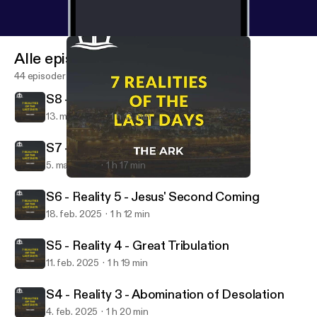
Alle episoder
44 episoder
S8 - Reality 7 - Messianic Kingdom
13. mar. 2025
1 h 13 min
S7 - Reality 6 - Day of the Lord
5. mar. 2025
1 h 17 min
S6 - Reality 5 - Jesus' Second Coming
The Ark
S6 - Reality 5 - Jesus' Second Coming
18. feb. 2025
1 h 12 min
S5 - Reality 4 - Great Tribulation
11. feb. 2025
1 h 19 min
S4 - Reality 3 - Abomination of Desolation
4. feb. 2025
1 h 20 min