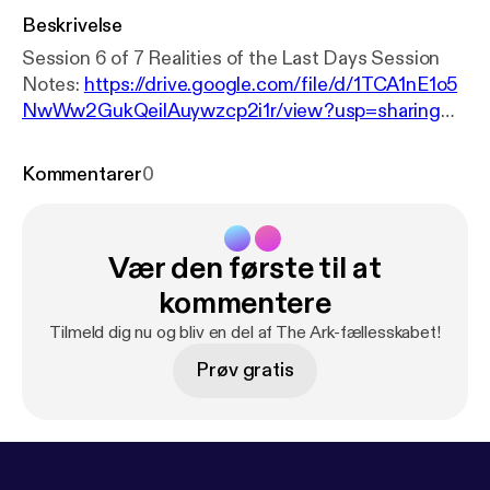
Beskrivelse
Session 6 of 7 Realities of the Last Days Session
Notes:
https://drive.google.com/file/d/1TCA1nE1o5
NwWw2GukQeilAuywzcp2i1r/view?usp=sharing
For more resources visit:
https://www.thearknetwor
k.org/7realities-last-days/
Kommentarer
0
Vær den første til at
kommentere
Tilmeld dig nu og bliv en del af The Ark-fællesskabet!
Prøv gratis