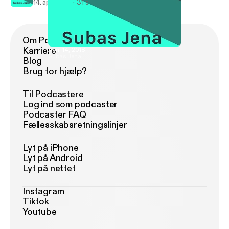
14. apr. 2018
31 s
Om Podimo
Karriere
April 14, 2018
Subas Jena
Blog
Brug for hjælp?
Til Podcastere
Log ind som podcaster
Podcaster FAQ
Fællesskabsretningslinjer
Lyt på iPhone
Lyt på Android
Lyt på nettet
Instagram
Tiktok
Youtube