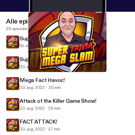
Alle episoder
29 episoder
Super Mega Trivia Slam - BLAST!
19. dec. 2025
6 min
Super Mega Hullabaloo!
30. aug. 2022
29 min
FACT ATTACK!
SUPER MEGA TRIVIA SLAM
Mega Fact Havoc!
30. aug. 2022
30 min
Attack of the Killer Game Show!
30. aug. 2022
29 min
FACT ATTACK!
30. aug. 2022
27 min