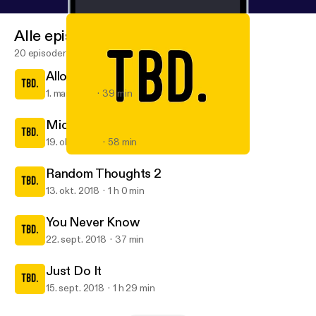
Alle episoder
20 episoder
Allow me to reintroduce myself
1. mar. 2019
39 min
Michelle
19. okt. 2018
58 min
Just Do It
TBD.
Random Thoughts 2
13. okt. 2018
1 h 0 min
You Never Know
22. sept. 2018
37 min
Just Do It
15. sept. 2018
1 h 29 min