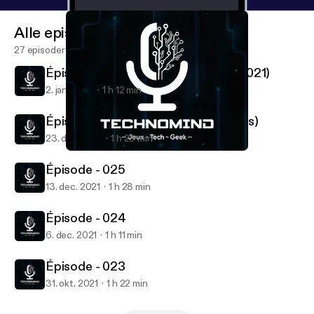
Alle episoder
27 episoder
Épisode - 027 (Palmarès des Jeux 2021)
2. jan. 2022
1 h 12 min
Épisode - 026 (Spécial Game Awards)
23. dec. 2021
1 h 29 min
Épisode - 024
TechnoMind Podcast
Épisode - 025
13. dec. 2021
1 h 28 min
Épisode - 024
6. dec. 2021
1 h 11 min
Épisode - 023
31. okt. 2021
1 h 22 min