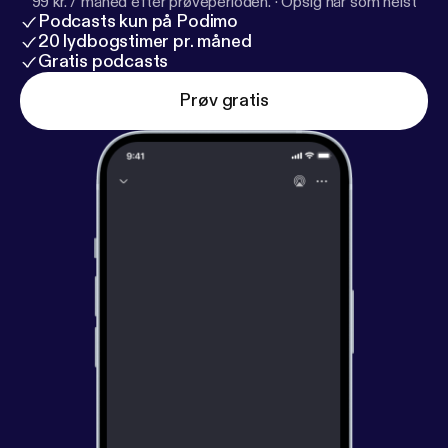
99 kr. / måned efter prøveperioden.
·
Opsig når som helst
Podcasts kun på Podimo
20 lydbogstimer pr. måned
Gratis podcasts
Prøv gratis