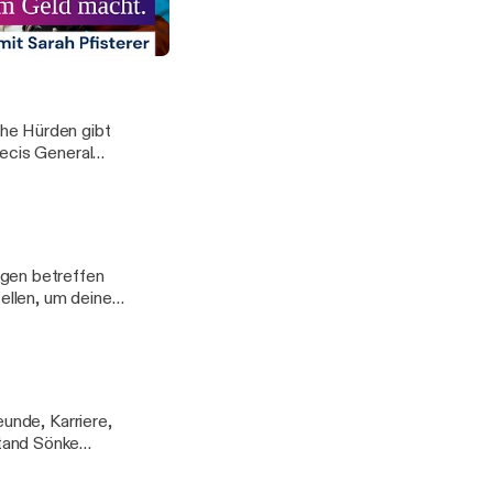
eine
 Infos aus erster
 macht. Mit Sarah Pfisterer
t
he Hürden gibt
tecis General
andaktuellen
cke in die Welt
s ergeben? ✅
ngen betreffen
igenen
tellen, um deine
ieser Folge über
gen.
eunde, Karriere,
tand Sönke
schafft, eine