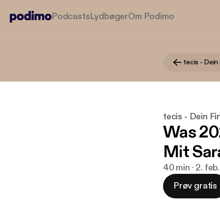
Podcasts
Lydbøger
Om Podimo
tecis - Dei
tecis - Dein F
Was 202
Mit Sar
40 min · 2. feb
Prøv gratis