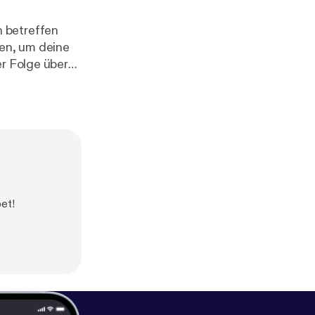
n betreffen
len, um deine
er Folge über
.
bet!