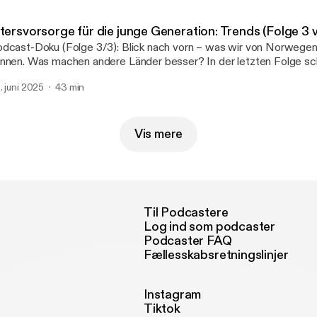
ltersvorsorge für die junge Generation: Trends (Folge 3 
dcast-Doku (Folge 3/3): Blick nach vorn – was wir von Norwegen
nnen. Was machen andere Länder besser? In der letzten Folge sc
n Tellerrand: Skandinavische Modelle, Kapitaldeckung, digitale Too
. juni 2025
43 min
age, wie zukunftsfähige Altersvorsorge wirklich aussehen kann. P
rsönliche Beratung auch in der digitalen Welt unverzichtbar bleibt. Inhaltliche
nweis: Bei der individualisierten Form handelt es sich um die Privat
hicht). Bei Rürup gibt es Wechselwirkungen und bei Riester gibt
Vis mere
m Thema ins Ausland gehen.
Til Podcastere
Log ind som podcaster
Podcaster FAQ
Fællesskabsretningslinjer
Instagram
Tiktok