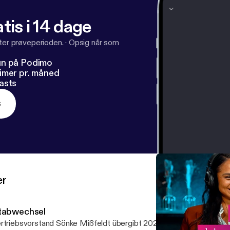
tis i 14 dage
fter prøveperioden.
·
Opsig når som
un på Podimo
imer pr. måned
asts
s
er
tabwechsel
rtriebsvorstand Sönke Mißfeldt übergibt 2027 die Führung von te