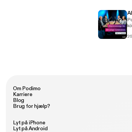
A
Po
kö
de
26
Fr
pe
Hi
Sc
zu
Om Podimo
Karriere
Blog
Brug for hjælp?
Lyt på iPhone
Lyt på Android