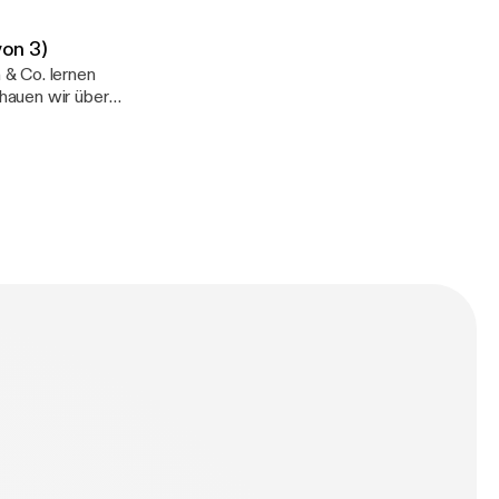
von 3)
 & Co. lernen
hauen wir über
ls – und die
lus: Warum
r
rente (3.
 es „Showstopper“