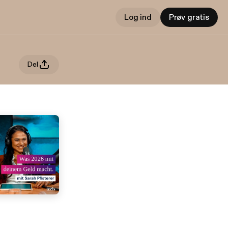
Log ind
Prøv gratis
Del