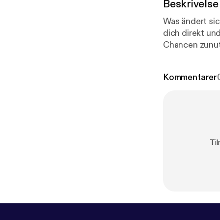
Beskrivelse
Was ändert si
dich direkt un
Chancen zunutz
genau diese Fr
Kommentarer
Til