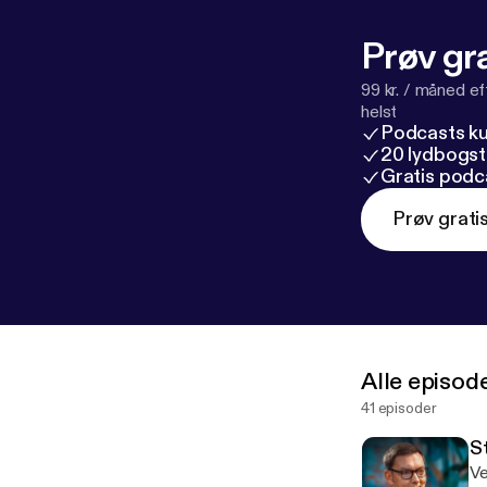
Prøv gra
99 kr. / måned e
helst
Podcasts k
20 lydbogst
Gratis podc
Prøv grati
Alle episod
41 episoder
S
Ve