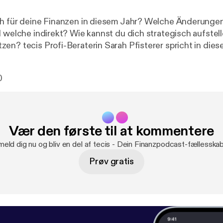
ch für deine Finanzen in diesem Jahr? Welche Änderunge
d welche indirekt? Wie kannst du dich strategisch aufstel
en? tecis Profi-Beraterin Sarah Pfisterer spricht in dies
agen und gibt dir wertvolle Einblicke für deine Planungen
0
Vær den første til at kommentere
meld dig nu og bliv en del af tecis - Dein Finanzpodcast-fællesska
Prøv gratis