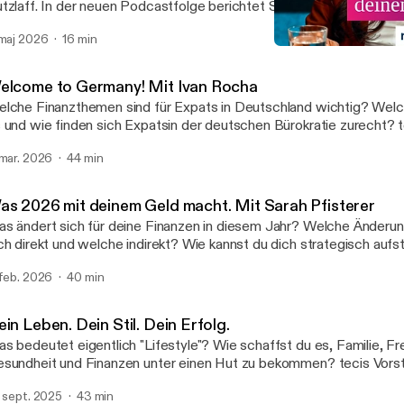
tzlaff. In der neuen Podcastfolge berichtet Sönke exklusiv über s
weggründe und das, was jetzt wichtig ist. Jetzt reinhören und alle
 maj 2026
16 min
nd erhalten.
Was 2026 mit deinem Geld
tecis - Dein Finanzpodcas
elcome to Germany! Mit Ivan Rocha
lche Finanzthemen sind für Expats in Deutschland wichtig? Welc
 und wie finden sich Expatsin der deutschen Bürokratie zurecht? 
les Manager und Expat-Spezialist Ivan Rocha spricht in unsererbr
 mar. 2026
44 min
dcast-Folge über genau diese Fragen und gibt dir wertvolle Einbli
nanzberatungfür Expats. Das erwartet dich in dieser Folge: ✅ Was zeichnet
pats aus und was sind ihreHerausforderungen? ✅ Vorsorge,
as 2026 mit deinem Geld macht. Mit Sarah Pfisterer
rsicherungen,Rechtliches: Welche Chancen können sich für Expat
s ändert sich für deine Finanzen in diesem Jahr? Welche Änderu
efe Einblicke in Ivans Erfahrungen als Expat-Berater und seinen e
ch direkt und welche indirekt? Wie kannst du dich strategisch aufs
erdegang.
ancen zunutzen? tecis Profi-Beraterin Sarah Pfisterer spricht in d
 feb. 2026
40 min
nau diese Fragen und gibt dir wertvolle Einblicke für deine Planun
in Leben. Dein Stil. Dein Erfolg.
s bedeutet eigentlich "Lifestyle"? Wie schaffst du es, Familie, Fr
sundheit und Finanzen unter einen Hut zu bekommen? tecis Vors
ßfeldt spricht in unserer neuen Podcast-Folge darüber, wie er es 
. sept. 2025
43 min
sunde Balance zwischen all diesen Lebensbereichen zu finden.