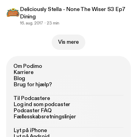
Deliciously Stella - None The Wiser S3 Ep7
Dining
16. aug. 2017
23 min
Vis mere
Om Podimo
Karriere
Blog
Brug for hjælp?
Til Podcastere
Log ind som podcaster
Podcaster FAQ
Fællesskabsretningslinjer
Lyt på iPhone
Lyt på Android