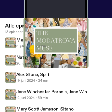
Alle episoder
13 episoder
Megan Eddings Feely, EDDY
3. juli 2024
29 min
Natalie Steen, The Nat Note
26. juni 2024
28 min
Jane Winchester Paradis, Jane Win
The Modatrova Muse
Alex Stone, Split
19. juni 2024
34 min
Jane Winchester Paradis, Jane Win
12. juni 2024
59 min
Mary Scott Jameson, Sitano