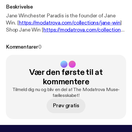
Beskrivelse
Jane Winchester Paradis is the founder of Jane
Win. [
https://modatrova.com/collections/jane-win
]
Shop Jane Win [
https://modatrova.com/collections/
jane-win
] Follow Modatrova [
https://www.instagra
m.com/modatrova/
] Follow Jane Win [
https://www.i
Kommentarer
0
nstagram.com/janewin_jewelry/?hl=en
]
Vær den første til at
kommentere
Tilmeld dig nu og bliv en del af The Modatrova Muse-
fællesskabet!
Prøv gratis