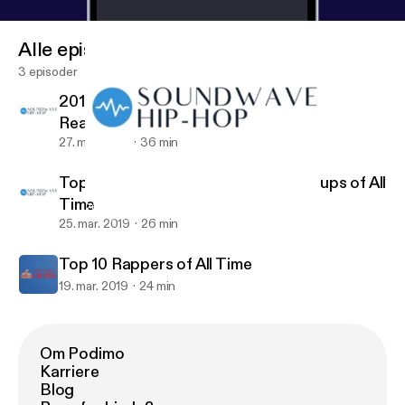
Alle episoder
3 episoder
2019 XXL Freshman List Candidates
Reaction
27. mar. 2019
36 min
Top 10 Rap Albums & Top 5 Rap Groups of All
Time
2019 XXL Freshman List Candidates Reaction
The Stars & Gripes
25. mar. 2019
26 min
Top 10 Rappers of All Time
19. mar. 2019
24 min
Om Podimo
Karriere
Blog