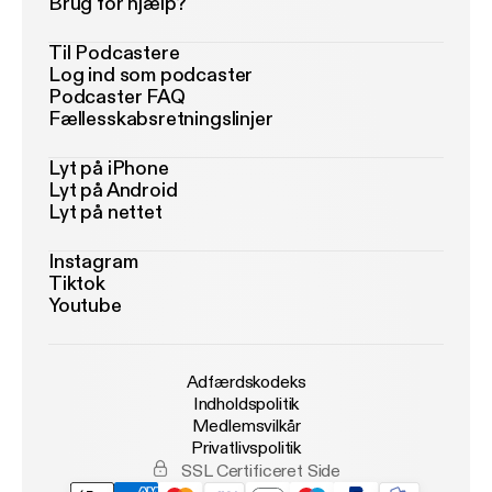
Brug for hjælp?
Til Podcastere
Log ind som podcaster
Podcaster FAQ
Fællesskabsretningslinjer
Lyt på iPhone
Lyt på Android
Lyt på nettet
Instagram
Tiktok
Youtube
Adfærdskodeks
Indholdspolitik
Medlemsvilkår
Privatlivspolitik
SSL Certificeret Side