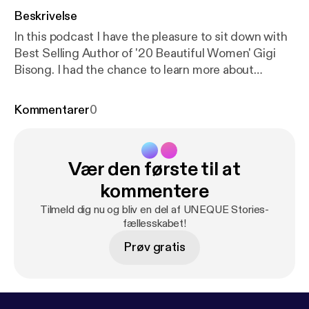
Beskrivelse
In this podcast I have the pleasure to sit down with
Best Selling Author of '20 Beautiful Women' Gigi
Bisong. I had the chance to learn more about
experiences in life that have brought her to being an
author, and motivational speaker today. She has
Kommentarer
0
amazing insight on success and what she really
stands for.
Vær den første til at
kommentere
Tilmeld dig nu og bliv en del af UNEQUE Stories-
fællesskabet!
Prøv gratis