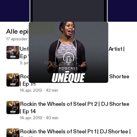
Alle episoder
17 episoder
Unfolding Life | Jade Huynh Origami Artist |
Ep 16
5. juni 2019
59 min
Rockin the Wheels of Steel Pt 3 | DJ Shortee
| Ep 15
Inspiring Your Purpose | Gigi Bisong Ep 12
UNEQUE Stories
14. apr. 2019
42 min
Rockin the Wheels of Steel Pt 2 | DJ Shortee
| Ep 14
14. apr. 2019
40 min
Rockin the Wheels of Steel Pt 1 | DJ Shortee |