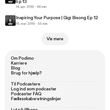
Ep 13
14. apr. 2019
44 min
Inspiring Your Purpose | Gigi Bisong Ep 12
16. mar. 2019
55 min
Vis mere
Om Podimo
Karriere
Blog
Brug for hjælp?
Til Podcastere
Log ind som podcaster
Podcaster FAQ
Fællesskabsretningslinjer
Lyt på iPhone