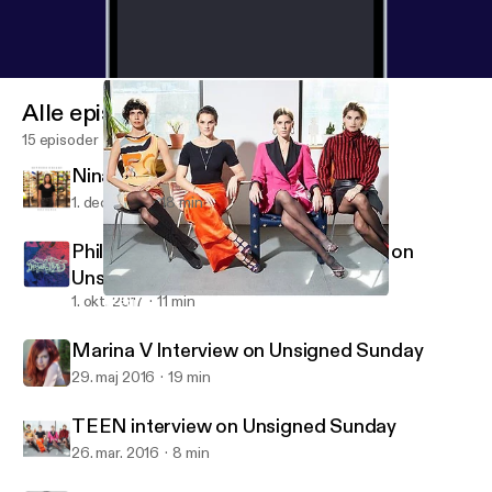
Alle episoder
15 episoder
Nina Francis on 88.5 FM
1. dec. 2017
18 min
Phil Pirrone (Desert Daze) Interview on
Unsigned Sunday
1. okt. 2017
11 min
TEEN interview on Unsigned Sunday
Unsigned Sunday Interviews
Marina V Interview on Unsigned Sunday
29. maj 2016
19 min
TEEN interview on Unsigned Sunday
26. mar. 2016
8 min