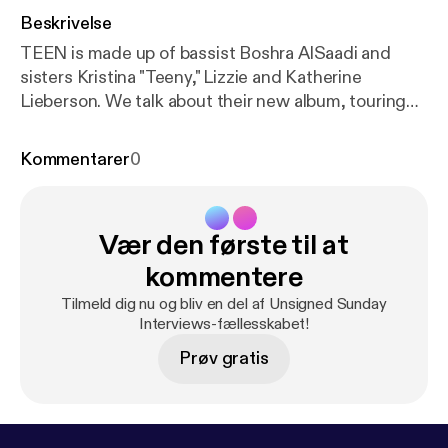
Beskrivelse
TEEN is made up of bassist Boshra AlSaadi and
sisters Kristina "Teeny," Lizzie and Katherine
Lieberson. We talk about their new album, touring
and how the term "all female band" is not a musical
genre.
Kommentarer
0
Vær den første til at
kommentere
Tilmeld dig nu og bliv en del af Unsigned Sunday
Interviews-fællesskabet!
Prøv gratis