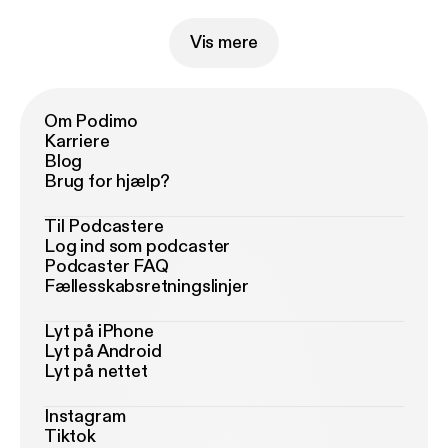
Vis mere
Om Podimo
Karriere
Blog
Brug for hjælp?
Til Podcastere
Log ind som podcaster
Podcaster FAQ
Fællesskabsretningslinjer
Lyt på iPhone
Lyt på Android
Lyt på nettet
Instagram
Tiktok