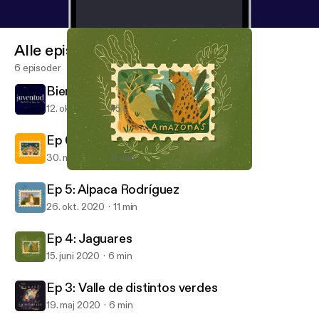
Alle episoder
6 episoder
Bienvenid@ a mi nuevo podcast
12. okt. 2024
45 s
Ep 6: Bahía de todos los santos.
30. maj 2022
6 min
Ep 4: Jaguares
Viajes Inmóviles
Ep 5: Alpaca Rodríguez
26. okt. 2020
11 min
Ep 4: Jaguares
15. juni 2020
6 min
Ep 3: Valle de distintos verdes
19. maj 2020
6 min