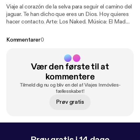
Viaje al corazón de la selva para seguir el camino del
jaguar. Te han dicho que eres un Dios. Hoy quieres
hacer contacto. Arte: Los Naked. Música: El Mad
Tree. Producción: Laura Ubaté. Más información
sobre WWF Colombia:
https://twitter.com/WWFCol
Kommentarer
0
ombia
[
https://twitter.com/WWFColombia
] Más
información sobre CEALDES:
https://twitter.com/ce
aldes?lang=en
[
https://twitter.com/cealdes?lang=e
Vær den første til at
n
]
kommentere
Tilmeld dig nu og bliv en del af Viajes Inmóviles-
fællesskabet!
Prøv gratis
Prøv gratis i 14 dage