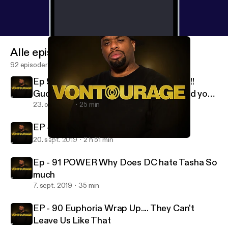
Alle episoder
92 episoder
Ep 93 - TMZ Should Report on its Self!!
Gucci Man Vs Angla Yee! Do you defend your
Co Workers?
23. okt. 2019
25 min
EP - 92 The Sexy Side of Size
20. sept. 2019
2 h 51 min
Ep - 91 POWER Why Does DC hate Tasha So much
Vontourage
Ep - 91 POWER Why Does DC hate Tasha So
much
7. sept. 2019
35 min
EP - 90 Euphoria Wrap Up.... They Can't
Leave Us Like That