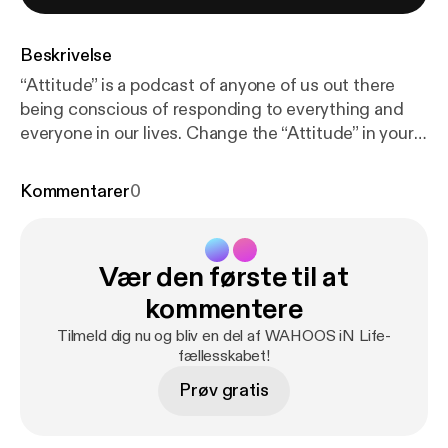
Beskrivelse
“Attitude” is a podcast of anyone of us out there
being conscious of responding to everything and
everyone in our lives. Change the “Attitude” in your
life to see and feel the changes in your life. YOU and
only YOU have the power over your own “Attitude”.
Kommentarer
0
Vær den første til at
kommentere
Tilmeld dig nu og bliv en del af WAHOOS iN Life-
fællesskabet!
Prøv gratis