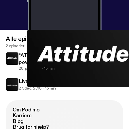
Alle episoder
2 episoder
“ATTITUDE” YOU and only YOU have the
power over your own “Attitude”.
28. jan. 2019
15 min
Live iN The Now
27. dec. 2018
15 min
“ATTITUDE” YOU and only YOU have the power over your own “Att
WAHOOS iN Life
Om Podimo
Karriere
Blog
Brug for hjælp?