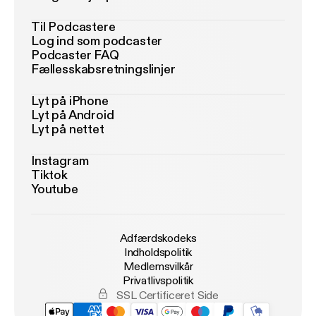
Til Podcastere
Log ind som podcaster
Podcaster FAQ
Fællesskabsretningslinjer
Lyt på iPhone
Lyt på Android
Lyt på nettet
Instagram
Tiktok
Youtube
Adfærdskodeks
Indholdspolitik
Medlemsvilkår
Privatlivspolitik
SSL Certificeret Side