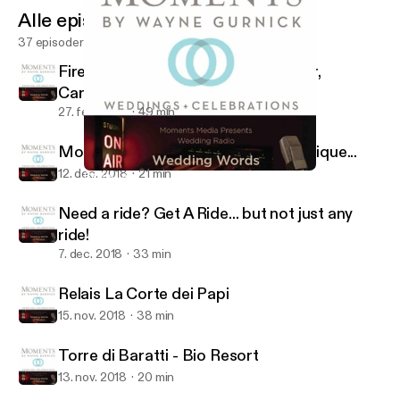
Alle episoder
37 episoder
Firenze Convention Bureau Director,
Carlotta Ferrari
27. feb. 2019
49 min
More than just cookies... they are unique...
12. dec. 2018
21 min
Relais La Corte dei Papi
Wedding Words of Wisdom(tm)
Need a ride? Get A Ride... but not just any
ride!
7. dec. 2018
33 min
Relais La Corte dei Papi
15. nov. 2018
38 min
Torre di Baratti - Bio Resort
13. nov. 2018
20 min