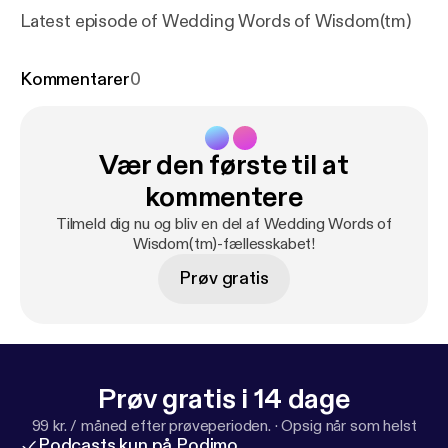
Latest episode of Wedding Words of Wisdom(tm)
Kommentarer
0
Vær den første til at
kommentere
Tilmeld dig nu og bliv en del af Wedding Words of
Wisdom(tm)-fællesskabet!
Prøv gratis
Prøv gratis i 14 dage
99 kr. / måned efter prøveperioden.
·
Opsig når som helst
Podcasts kun på Podimo