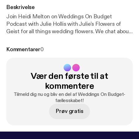
Beskrivelse
Join Heidi Melton on Weddings On Budget
Podcast with Julie Hollis with Julie's Flowers of
Geist for all things wedding flowers. We chat about
Julie's DIY and assisted program that keeps you on
budget and having fun during the wedding week.
Kommentarer
0
Don't forget to hop on over to Weddings On
Budget Podcast instagram to keep the
conversation going!
Vær den første til at
kommentere
Tilmeld dig nu og bliv en del af Weddings On Budget-
fællesskabet!
Prøv gratis