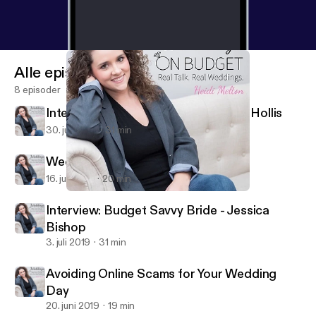
Alle episoder
8 episoder
Interview: Flowers on Budget - Julie Hollis
30. juli 2019
31 min
Wedding Dresses on Budget
16. juli 2019
20 min
Interview: Flowers on Budget - Julie Hollis
Weddings On Budget
Interview: Budget Savvy Bride - Jessica
Bishop
3. juli 2019
31 min
Avoiding Online Scams for Your Wedding
Day
20. juni 2019
19 min