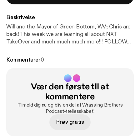
Beskrivelse
Will and the Mayor of Green Bottom, WV; Chris are
back! This week we are learning all about NXT
TakeOver and much much much more!!! FOLLOW
US ON TWITTER @WRASSLINBROTHER CHRIS
IS @WRASSLINMAYOR WILL IS @IamWillwv
Kommentarer
0
Vær den første til at
kommentere
Tilmeld dig nu og bliv en del af Wrassling Brothers
Podcast-fællesskabet!
Prøv gratis