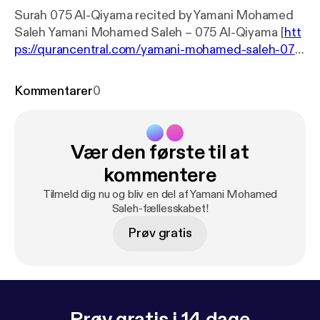
Surah 075 Al-Qiyama recited by Yamani Mohamed
Saleh Yamani Mohamed Saleh – 075 Al-Qiyama [
htt
ps://qurancentral.com/yamani-mohamed-saleh-075
-al-qiyama/
]
Kommentarer
0
Vær den første til at
kommentere
Tilmeld dig nu og bliv en del af Yamani Mohamed
Saleh-fællesskabet!
Prøv gratis
Prøv gratis i 14 dage