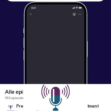
Alle episoder
163 episoder
Precision Relief: Targeted Pain Treatment