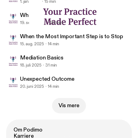
1. jan. 2026
15 min
Where AI Meets Medicine
19. sept. 2025
29 min
Unexpected Outcome
Your Practice Made Perfect
When the Most Important Step is to Stop
15. aug. 2025
14 min
Mediation Basics
18. juli 2025
31 min
Unexpected Outcome
20. juni 2025
14 min
Vis mere
Om Podimo
Karriere