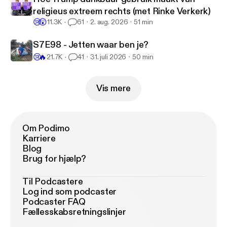
religieus extreem rechts (met Rinke Verkerk)
😢
😲
11.3K
61
2. aug. 2026
51 min
S7E98 - Jetten waar ben je?
😢
🔥
21.7K
41
31. juli 2026
50 min
Vis mere
Om Podimo
Karriere
Blog
Brug for hjælp?
Til Podcastere
Log ind som podcaster
Podcaster FAQ
Fællesskabsretningslinjer