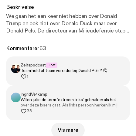
Beskrivelse
We gaan het een keer niet hebben over Donald
Trump en ook niet over Donald Duck maar over
Donald Pols. De directeur van Milieudefensie stapt
over naar Tata Steel: verandering van binnenuit, of
een hele dure manier om je principes te verkopen?
Kommentarer
63
De ongelijkheid loopt steeds verder uit de klauwen,
maar je voelt aan alles dat er weer niks mee gaat
Zelfspodcast
Host
gebeuren. De linkse beweging is zelfs zo bezig met
Team held of team verrader bij Donald Pols? 🤔
zichzelf dat Volkert van der Graaf vrolijk mee kan
1
lopen zonder dat iemand er iets van vindt. Jaap
trekt een oud beloofd onderwerp uit de ijskast,
IngridVetkamp
Alpine Divorce. We snappen dat je je partner soms
Willen jullie de term ‘extreem links’ gebruiken als het
zat bent, maar ze dood laten vriezen op een berg
over deze losers gaat. Als links persoon herken ik mij
gaat ons toch net te ver.
niet in deze groep idioten….
38
Vis mere