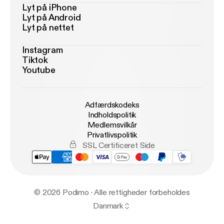
Lyt på iPhone
Lyt på Android
Lyt på nettet
Instagram
Tiktok
Youtube
Adfærdskodeks
Indholdspolitik
Medlemsvilkår
Privatlivspolitik
SSL Certificeret Side
© 2026 Podimo · Alle rettigheder forbeholdes
Danmark