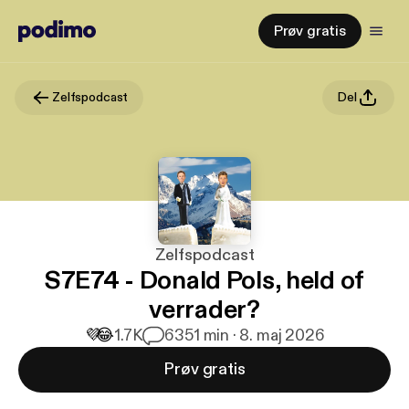
Prøv gratis
Zelfspodcast
Del
Zelfspodcast
S7E74 - Donald Pols, held of
verrader?
💜
😂
1.7K
63
51 min · 8. maj 2026
Prøv gratis