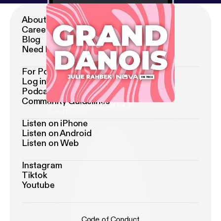
About Podimo
Career
Blog
Need help?
For Podcasters
Log in as podcaster
Podcaster FAQ
Community Guidelines
Grand Danois med Blæst vol. 2
Grand Danois
Listen on iPhone
Listen on Android
Listen on Web
Instagram
Tiktok
Youtube
Code of Conduct