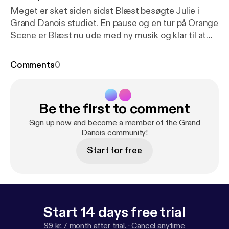
Meget er sket siden sidst Blæst besøgte Julie i
Grand Danois studiet. En pause og en tur på Orange
Scene er Blæst nu ude med ny musik og klar til at
fortælle lidt om hvordan hele rejsen har været.
Comments
0
Be the first to comment
Sign up now and become a member of the Grand
Danois community!
Start for free
Start 14 days free trial
99 kr. / month after trial.
·
Cancel anytime