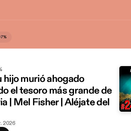
 97%
7%
u hijo murió ahogado
o el tesoro más grande de
ria | Mel Fisher | Aléjate del
r. 2026