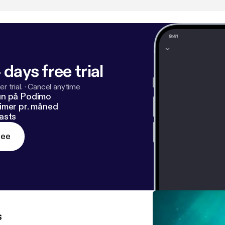
 days free trial
r trial.
·
Cancel anytime
un på Podimo
imer pr. måned
asts
ree
s