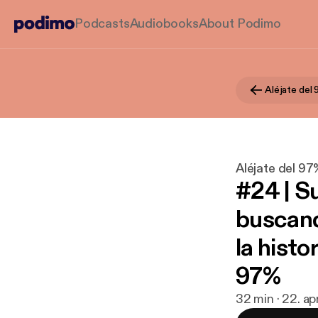
Podcasts
Audiobooks
About Podimo
Aléjate del
Aléjate del 9
#24 | S
buscand
la histo
97%
32 min · 22. ap