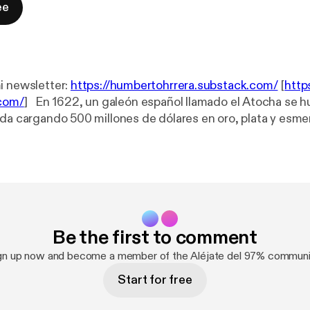
ee
i newsletter:
https://humbertohrrera.substack.com/
[
http
.com/
] En 1622, un galeón español llamado el Atocha se hundió en las
ida cargando 500 millones de dólares en oro, plata y esme
ró. En 1969, un granjero de pollos de Indiana decidió
 su negocio, su estabilidad, su reputación y mudarse con 
otro lado del país para buscarlo. Lo que vino después fuer
blica, quiebra, más de 100 demandas del gobierno y una p
istoria completa de Mel Fisher.
s de escucharla, la excusa que tienes para no seguir con 
Be the first to comment
e.
gn up now and become a member of the Aléjate del 97% communi
Start for free