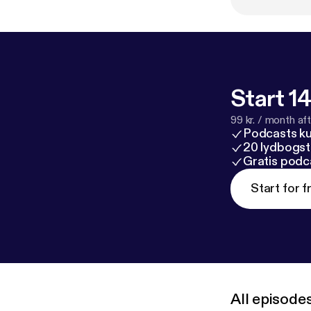
Start 14
99 kr. / month afte
Podcasts k
20 lydbogst
Gratis podc
Start for f
All episode