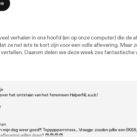
ee
veel verhalen in ons hoofd (en op onze computer) die de a
at ze net iets te kort zijn voor een volle aflevering. Maar ze
e vertellen. Daarom delen we deze week zes fantastische 
andeld. Van de mysterieuze dood van Hollywoodster
ot de oudste beschaving waar je nog nooit van hebt geho
n die een Mongoolse strijder werd tot de Canadezen die 
 tonnetje van de Niagara Verder luisteren: - 121 - Leonard
je
 over het ontstaan van het fenomeen HalperNL a.u.b.!
Amerikaanse maestro - 170 - Luisteraarsvragen! Van onze 
et CDA van de jaren '00 - 203 - Schotten in de jungle, een
y
 soldaat en koffieverkopende athleten (Luisteraarsverhal
n: dynamische duo's, historische dates & ons eerste rabbithole
man
e Edge: Chasing Michelin Stars'' op Apple TV Heb jij een goed
n mijn dag weer goed!!! Toppppperrrrrsss... Vraagje: zouden jullie een EK8
ns hier in de comments, via Instagram of stuur een mail na
-aflevering willen doen? 😳😳😳😳