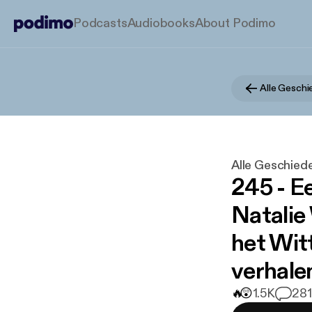
Podcasts
Audiobooks
About Podimo
Alle Geschi
Alle Geschiede
245 - E
Natalie
het Wit
verhale
🔥
😲
1.5K
28
1