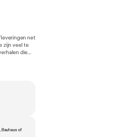
fleveringen net
 zijn veel te
verhalen die
ord. En van
het Witte Huis
favoriete
en) - 218 -
 Tip: De
8, Bauhaus of
ar