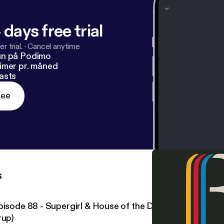
 days free trial
r trial.
·
Cancel anytime
un på Podimo
imer pr. måned
asts
ree
s
pisode 88 - Supergirl & House of the Dragon sæson 3 
rup)