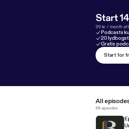
Start 14
99 kr. / month afte
Podcasts k
20 lydbogst
Gratis podc
Start for f
All episode
88 episodes
E
U