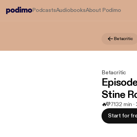
Podcasts
Audiobooks
About Podimo
Betacritic
Betacritic
Episode
Stine R
🔥
💜
71
32 min · 
Start for fr