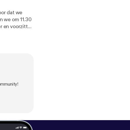
oor dat we
en we om 11.30
mnystudio.co
ommunity!