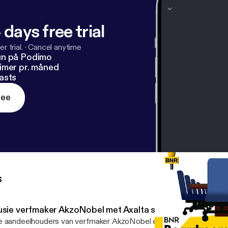
 days free trial
r trial.
·
Cancel anytime
un på Podimo
imer pr. måned
asts
ree
s
usie verfmaker AkzoNobel met Axalta stap dichterbij
 aandeelhouders van verfmaker AkzoNobel en sectorgenoot Axalt