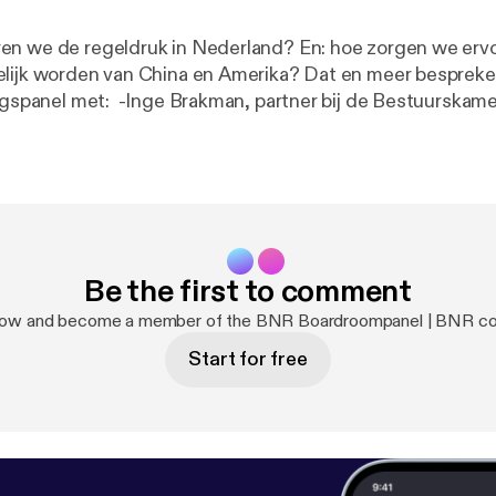
en we de regeldruk in Nederland? En: hoe zorgen we erv
elijk worden van China en Amerika? Dat en meer besprek
partner bij de Bestuurskamer en voorzitter
, partner bij EPPA En -Monique Ansink
van Jumbo Spanbandfabrikant See omnystudio.com/listener [
https://o
r privacy information.
Be the first to comment
now and become a member of the BNR Boardroompanel | BNR c
Start for free