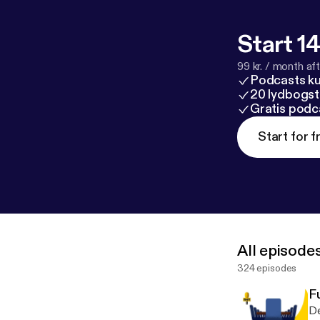
Start 14
99 kr. / month afte
Podcasts k
20 lydbogst
Gratis podc
Start for f
All episode
324 episodes
F
De