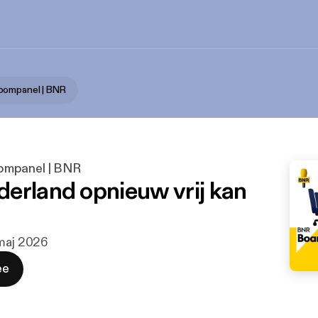
oompanel | BNR
mpanel | BNR
erland opnieuw vrij kan
 maj 2026
ee