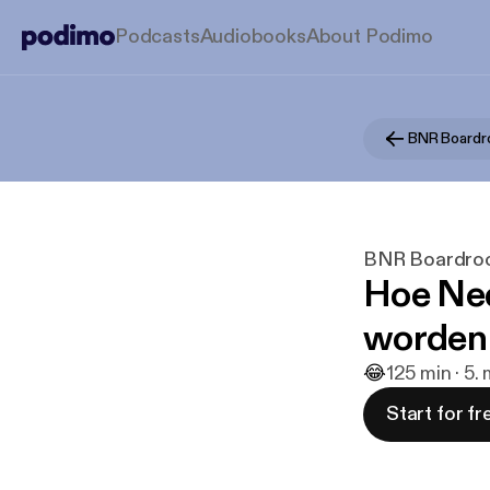
Podcasts
Audiobooks
About Podimo
BNR Boardr
BNR Boardroo
Hoe Ned
worden
😂
1
25 min · 5.
Start for fr