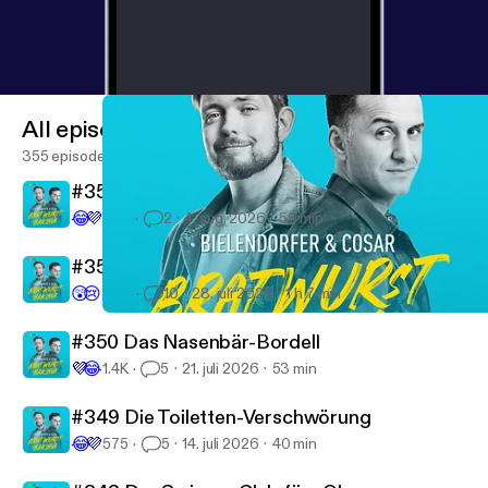
All episodes
355 episodes
#352 Auf Materijajaajaaal
😂
💜
400
2
4. aug. 2026
59 min
#351 T wie Tollwut
😲
😢
3.4K
10
28. juli 2026
1 h 7 min
#340 Das türkische Beleidigungsbuch
Bratwurst und Baklava - mit Özcan Cosar und Bastian Bielendor
#350 Das Nasenbär-Bordell
💜
😂
1.4K
5
21. juli 2026
53 min
#349 Die Toiletten-Verschwörung
😂
💜
575
5
14. juli 2026
40 min