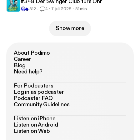
#348 Der Swinger Club fürs Ohr
😂
🔥
512
4
7. juli 2026
51 min
Show more
About Podimo
Career
Blog
Need help?
For Podcasters
Log in as podcaster
Podcaster FAQ
Community Guidelines
Listen on iPhone
Listen on Android
Listen on Web