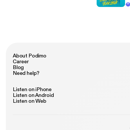
ve

Re
Di
Ma
+++ Wir verarbeiten im Zusammenhang
ht
We
Öt
wo
di
Ra
alle
Jul
mi
About Podimo
Üb
Career
hi
Blog
Need help?
Listen on iPhone
Listen on Android
Listen on Web