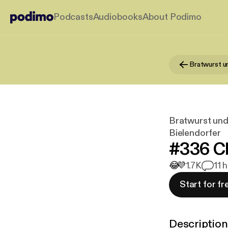
Podcasts
Audiobooks
About Podimo
Bratwurst und
Bielendorfer
#336 Ch
😂
💜
1.7K
1
1 
Start for fr
Description