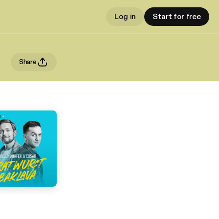
Log in
Start for free
Share