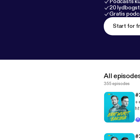
Podcasts k
20 lydbogst
Gratis podc
Start for f
All episode
355 episodes
#
++
ht
[ht

Re
Ma
ht
#
Fo