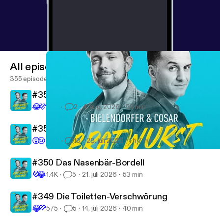
All episodes
355 episodes
#352 Auf Materijajaajaaal
😂
💜
400
2
4. aug. 2026
59 min
#351 T wie Tollwut
😲
😢
3.4K
10
28. juli 2026
1 h 7 min
#339 Du bist ja ein Netter!
Bratwurst und Baklava - mit Özcan Cosar und Bastian Bielendor
#350 Das Nasenbär-Bordell
💜
😂
1.4K
5
21. juli 2026
53 min
#349 Die Toiletten-Verschwörung
😂
💜
575
5
14. juli 2026
40 min