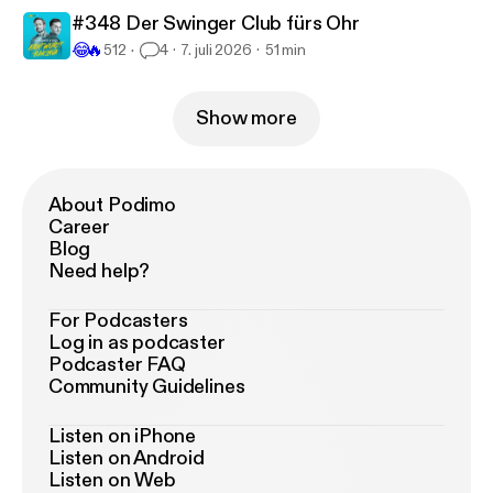
#348 Der Swinger Club fürs Ohr
😂
🔥
512
4
7. juli 2026
51 min
Show more
About Podimo
Career
Blog
Need help?
For Podcasters
Log in as podcaster
Podcaster FAQ
Community Guidelines
Listen on iPhone
Listen on Android
Listen on Web