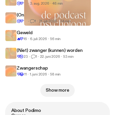
p%2Fpsychologie-voor-het-echte-leven%2F93000
😢
💜
17
3. aug. 2026
48 min
00247482353%2F&name=Psychologie%20voor%
(On)toerekeningsvatbaarheid
20het%20echte%20leven
] Insta:
😢
💜
1K
1
21. juli 2026
34 min
@depodcastpsycholoog [
https://www.instagram.co
m/depodcastpsycholoog/
] ----------------------------
Zingeving
De Podcast Psycholoog
Geweld
------------ Hosted on Acast. See acast.com/privacy
🔥
💜
16
6. juli 2026
56 min
[
https://acast.com/privacy
] for more information.
(Niet) zwanger (kunnen) worden
💜
😢
23
1
22. juni 2026
53 min
Zwangerschap
💜
😂
11
1. juni 2026
58 min
Show more
About Podimo