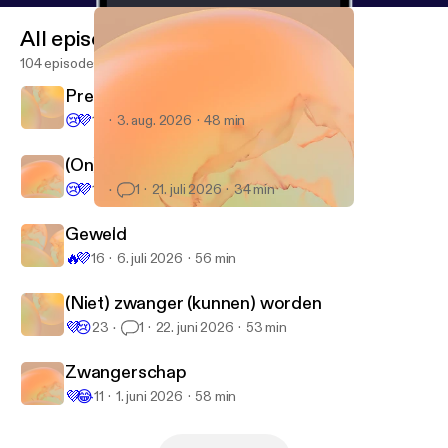
00247482353%2F&name=Psychologie%20voor%
All episodes
20het%20echte%20leven
] Insta:
@depodcastpsycholoog [
https://www.instagram.co
104 episodes
m/depodcastpsycholoog/
] ----------------------------
Presteren onder druk
------------ Hosted on Acast. See acast.com/privacy
😢
💜
17
3. aug. 2026
48 min
[
https://acast.com/privacy
] for more information.
(On)toerekeningsvatbaarheid
😢
💜
1K
1
21. juli 2026
34 min
Demonstratie eetbuientherapie
De Podcast Psycholoog
Geweld
🔥
💜
16
6. juli 2026
56 min
(Niet) zwanger (kunnen) worden
💜
😢
23
1
22. juni 2026
53 min
Zwangerschap
💜
😂
11
1. juni 2026
58 min