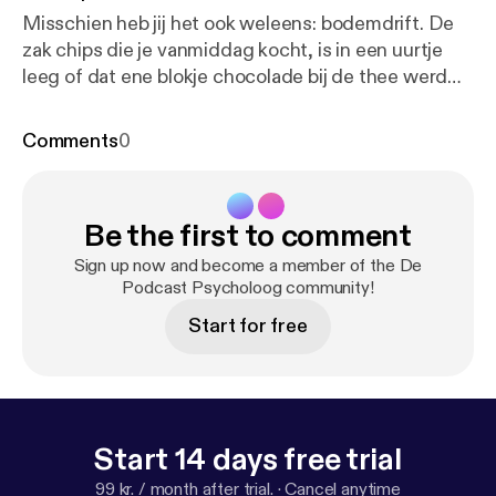
Misschien heb jij het ook weleens: bodemdrift. De
zak chips die je vanmiddag kocht, is in een uurtje
leeg of dat ene blokje chocolade bij de thee werd
een hele reep. Misschien zou je het zelf een eetbui
noemen? Toch wordt iets in de psychologie niet
Comments
0
zomaar iets een eetbuienstoornis genoemd. Pas
wanneer eetbuien je dagelijks leven compleet
beïnvloeden en je er echt onder lijdt, krijg je de
Be the first to comment
diagnose. Gelukkig zijn er goede en effectieve
behandelingen mogelijk. In deze Podcast
Sign up now and become a member of the De
Psycholoog Special demonstreert psycholoog en
Podcast Psycholoog community!
universitair hoofddocent Lotte Lemmens hoe een
Start for free
gedeelte van een behandeling - waarbij gebruik
wordt gemaakt van ‘cue exposure’ oftewel
blootstelling (aan lekker eten) - eruit kan zien. In elke
Podcast Psycholoog Special gaan we samen met
een expert dieper in op een specifiek psychologisch
Start 14 days free trial
onderwerp, demonstreren we een psychologische
99 kr. / month after trial.
·
Cancel anytime