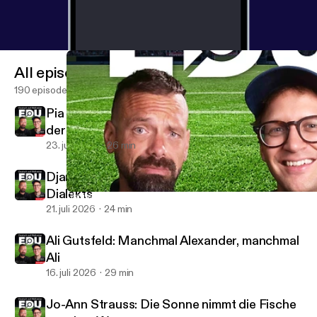
All episodes
190 episodes
Pia Kleber: Körpersprache ist ein großer Teil
der Sprache
23. juli 2026
26 min
Django Asül: Heimat ist eine Frage des
Dialekts
Clarissa Corrêa da Silva: „Oweias", Kulturschock und ob Sprachta
EduCouch - Der Bildungspodcast
21. juli 2026
24 min
Ali Gutsfeld: Manchmal Alexander, manchmal
Ali
16. juli 2026
29 min
Jo-Ann Strauss: Die Sonne nimmt die Fische