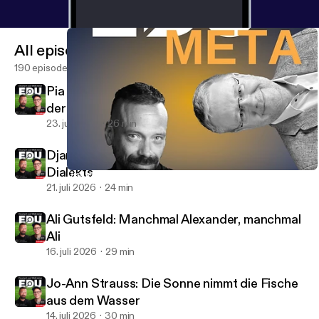
All episodes
190 episodes
Pia Kleber: Körpersprache ist ein großer Teil
der Sprache
23. juli 2026
26 min
Django Asül: Heimat ist eine Frage des
Dialekts
Disruption – zwischen Ideologie und tatsächlicher Veränderung.
EduCouch - Der Bildungspodcast
21. juli 2026
24 min
Ali Gutsfeld: Manchmal Alexander, manchmal
Ali
16. juli 2026
29 min
Jo-Ann Strauss: Die Sonne nimmt die Fische
aus dem Wasser
14. juli 2026
30 min