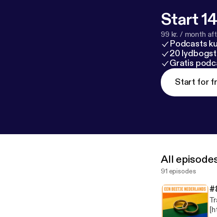
Start 14
99 kr. / month afte
Podcasts k
20 lydbogst
Gratis podc
Start for f
All episode
91 episodes
#
Tr
[h