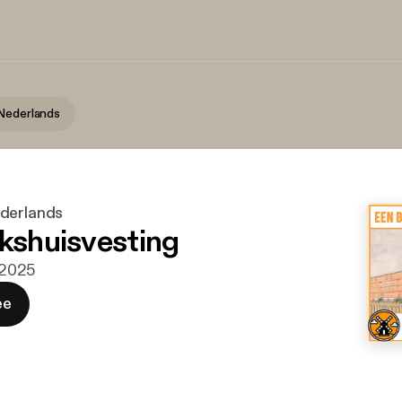
Nederlands
derlands
lkshuisvesting
. 2025
ee