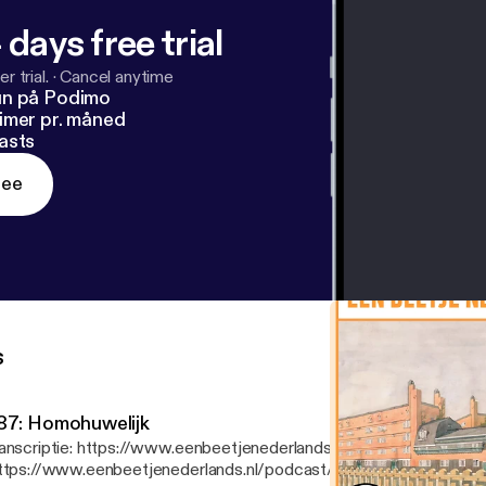
 days free trial
r trial.
·
Cancel anytime
un på Podimo
imer pr. måned
asts
ree
s
87: Homohuwelijk
anscriptie: https://www.eenbeetjenederlands.nl/podcast/homohuw
ttps://www.eenbeetjenederlands.nl/podcast/homohuwelijk] Steun de podcast!