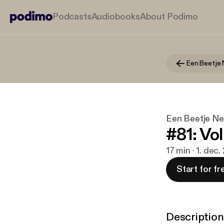
Podcasts
Audiobooks
About Podimo
Een Beetje 
Een Beetje Ne
#81: Vo
17 min · 1. dec
Start for fr
Description