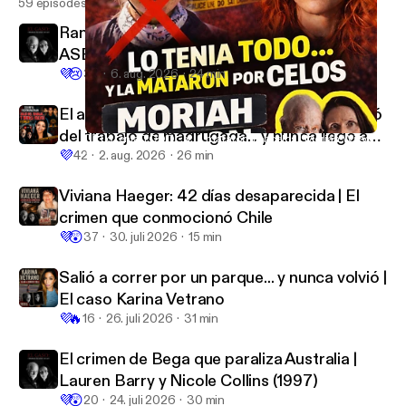
59 episodes
Randonautica los llevó hasta un DOBLE
ASESINATO | El crimen de las maletas de
💜
😢
Seattle
30
6. aug. 2026
24 min
El asesinato de Soumya Vishwanathan. Salió
del trabajo de madrugada... y nunca llegó a
🚴‍♀️ Lo tenía TODO… y la mataron por celos | Moriah Wilson
El Caso: crímenes de ayer y de hoy
💜
casa |
42
2. aug. 2026
26 min
Viviana Haeger: 42 días desaparecida | El
crimen que conmocionó Chile
💜
😲
37
30. juli 2026
15 min
Salió a correr por un parque... y nunca volvió |
El caso Karina Vetrano
💜
🔥
16
26. juli 2026
31 min
El crimen de Bega que paraliza Australia |
Lauren Barry y Nicole Collins (1997)
💜
😲
20
24. juli 2026
30 min