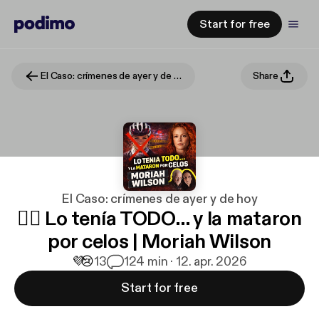
Start for free
El Caso: crímenes de ayer y de hoy
Share
El Caso: crímenes de ayer y de hoy
🚴‍♀️ Lo tenía TODO… y la mataron
por celos | Moriah Wilson
💜
😢
13
1
24 min · 12. apr. 2026
Start for free