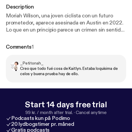
Description
Moriah Wilson, una joven ciclista con un futuro
prometedor, aparece asesinada en Austin en 2022.
Lo que en un principio parece un crimen sin sentido,
pronto revela un motivo tan antiguo como
perturbador: los celos. La investigación destapa una
Comments
1
historia de relaciones ocultas, obsesión y una huida
internacional que convierte este caso en uno de los
_Petitonah_
más mediáticos de los últimos años. En este video
Creo que todo fué cosa de Kaitlyn. Estaba loquísima de
analizamos qué ocurrió realmente, quién está detrás
celos y buena prueba hay de ello.
del crimen y cómo lograron dar con la responsable.
🎵 Música original de Ramiro Nieto
Start 14 days free trial
99 kr. / month after trial.
·
Cancel anytime
Podcasts kun på Podimo
20 lydbogstimer pr. måned
Gratis podcasts